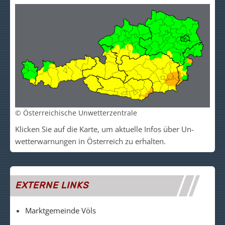
© Österreichische Unwetterzentrale
Klicken Sie auf die Kar­te, um akt­uelle Infos über Un­
wetter­warn­un­gen in Ös­ter­reich zu er­halt­en.
EXTERNE LINKS
Marktgemeinde Völs